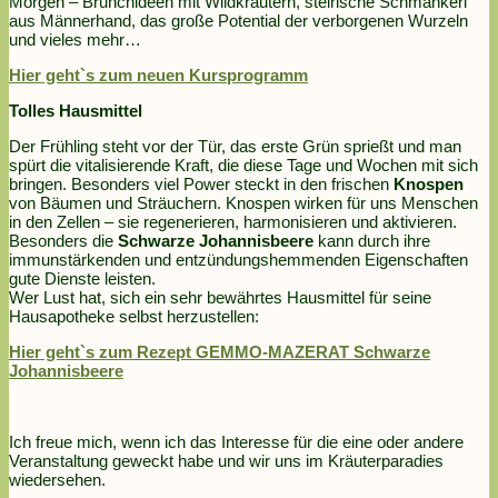
Morgen – Brunchideen mit Wildkräutern, steirische Schmankerl
aus Männerhand, das große Potential der verborgenen Wurzeln
und vieles mehr…
Hier geht`s zum neuen Kursprogramm
Tolles Hausmittel
Der Frühling steht vor der Tür, das erste Grün sprießt und man
spürt die vitalisierende Kraft, die diese Tage und Wochen mit sich
bringen. Besonders viel Power steckt in den frischen
Knospen
von Bäumen und Sträuchern. Knospen wirken für uns Menschen
in den Zellen – sie regenerieren, harmonisieren und aktivieren.
Besonders die
Schwarze Johannisbeere
kann durch ihre
immunstärkenden und entzündungshemmenden Eigenschaften
gute Dienste leisten.
Wer Lust hat, sich ein sehr bewährtes Hausmittel für seine
Hausapotheke selbst herzustellen:
Hier geht`s zum Rezept GEMMO-MAZERAT Schwarze
Johannisbeere
Ich freue mich, wenn ich das Interesse für die eine oder andere
Veranstaltung geweckt habe und wir uns im Kräuterparadies
wiedersehen.