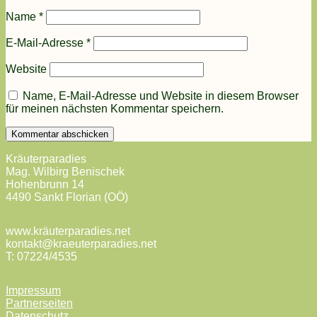
Name
*
E-Mail-Adresse
*
Website
Name, E-Mail-Adresse und Website in diesem Browser
für meinen nächsten Kommentar speichern.
Kräuterparadies
Mag. Wilbirg Benischek
Hohenbrunn 14
4490 Sankt Florian (OÖ)
www.kräuterparadies.net
kontakt@kraeuterparadies.net
T: 07224/4535
Impressum
Partnerseiten
Datenschutz