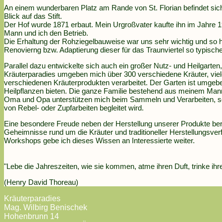
An einem wunderbaren Platz am Rande von St. Florian befindet sich
Blick auf das Stift.
Der Hof wurde 1871 erbaut. Mein Urgroßvater kaufte ihn im Jahre
Mann und ich den Betrieb.
Die Erhaltung der Rohziegelbauweise war uns sehr wichtig und so h
Renovierng bzw. Adaptierung dieser für das Traunviertel so typische
Parallel dazu entwickelte sich auch ein großer Nutz- und Heilgarte
Kräuterparadies umgeben mich über 300 verschiedene Kräuter, viele
verschiedenen Kräuterprodukten verarbeitet. Der Garten ist umgebe
Heilpflanzen bieten. Die ganze Familie bestehend aus meinem Mann
Oma und Opa unterstützen mich beim Sammeln und Verarbeiten, 
von Rebel- oder Zupfarbeiten begleitet wird.
Eine besondere Freude neben der Herstellung unserer Produkte ber
Geheimnisse rund um die Kräuter und traditioneller Herstellungsv
Workshops gebe ich dieses Wissen an Interessierte weiter.
"Lebe die Jahreszeiten, wie sie kommen, atme ihren Duft, trinke ih
(Henry David Thoreau)
Kräuterparadies
Mag. Wilbirg Benischek
Hohenbrunn 14