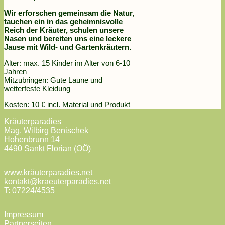
Wir erforschen gemeinsam die Natur,
tauchen ein in das geheimnisvolle
Reich der Kräuter, schulen unsere
Nasen und bereiten uns eine leckere
Jause mit Wild- und Gartenkräutern.
Alter: max. 15 Kinder im Alter von 6-10
Jahren
Mitzubringen: Gute Laune und
wetterfeste Kleidung
Kosten: 10 € incl. Material und Produkt
Kräuterparadies
Mag. Wilbirg Benischek
Hohenbrunn 14
4490 Sankt Florian (OÖ)
www.kräuterparadies.net
kontakt@kraeuterparadies.net
T: 07224/4535
Impressum
Partnerseiten