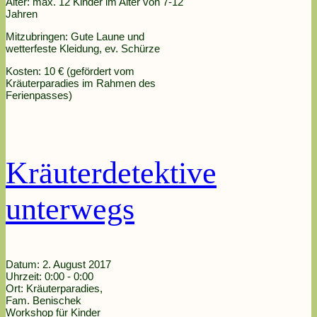
Alter: max. 12 Kinder im Alter von 7-12
Jahren
Mitzubringen: Gute Laune und
wetterfeste Kleidung, ev. Schürze
Kosten: 10 € (gefördert vom
Kräuterparadies im Rahmen des
Ferienpasses)
Kräuterdetektive
unterwegs
Datum:
2. August 2017
Uhrzeit:
0:00 - 0:00
Ort:
Kräuterparadies,
Fam. Benischek
Workshop für Kinder