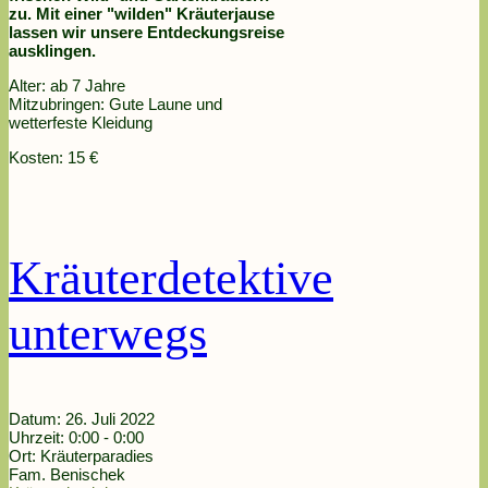
zu. Mit einer "wilden" Kräuterjause
lassen wir unsere Entdeckungsreise
ausklingen.
Alter: ab 7 Jahre
Mitzubringen: Gute Laune und
wetterfeste Kleidung
Kosten: 15 €
Kräuterdetektive
unterwegs
Datum:
26. Juli 2022
Uhrzeit:
0:00 - 0:00
Ort:
Kräuterparadies
Fam. Benischek