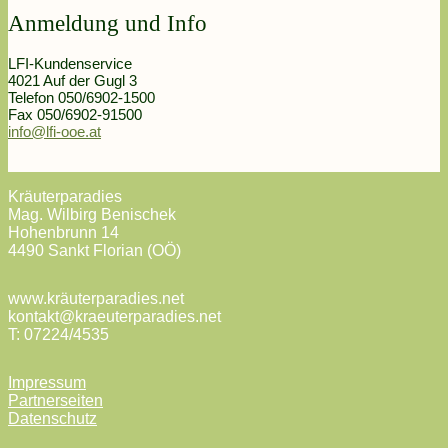
Anmeldung und Info
LFI-Kundenservice
4021 Auf der Gugl 3
Telefon 050/6902-1500
Fax 050/6902-91500
info@lfi-ooe.at
Kräuterparadies
Mag. Wilbirg Benischek
Hohenbrunn 14
4490 Sankt Florian (OÖ)
www.kräuterparadies.net
kontakt@kraeuterparadies.net
T: 07224/4535
Impressum
Partnerseiten
Datenschutz