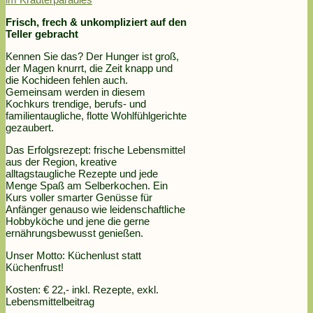
Frisch, frech & unkompliziert auf den
Teller gebracht
Kennen Sie das? Der Hunger ist groß,
der Magen knurrt, die Zeit knapp und
die Kochideen fehlen auch.
Gemeinsam werden in diesem
Kochkurs trendige, berufs- und
familientaugliche, flotte Wohlfühlgerichte
gezaubert.
Das Erfolgsrezept: frische Lebensmittel
aus der Region, kreative
alltagstaugliche Rezepte und jede
Menge Spaß am Selberkochen. Ein
Kurs voller smarter Genüsse für
Anfänger genauso wie leidenschaftliche
Hobbyköche und jene die gerne
ernährungsbewusst genießen.
Unser Motto: Küchenlust statt
Küchenfrust!
Kosten: € 22,- inkl. Rezepte, exkl.
Lebensmittelbeitrag