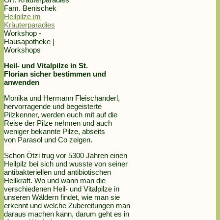
Fam. Benischek
Heilpilze im
Kräuterparadies
Workshop -
Hausapotheke |
Workshops
Heil- und Vitalpilze in St.
Florian sicher bestimmen und
anwenden
Monika und Hermann Fleischanderl,
hervorragende und begeisterte
Pilzkenner, werden euch mit auf die
Reise der Pilze nehmen und auch
weniger bekannte Pilze, abseits
von Parasol und Co zeigen.
Schon Ötzi trug vor 5300 Jahren einen
Heilpilz bei sich und wusste von seiner
antibakteriellen und antibiotischen
Heilkraft. Wo und wann man die
verschiedenen Heil- und Vitalpilze in
unseren Wäldern findet, wie man sie
erkennt und welche Zubereitungen man
daraus machen kann, darum geht es in