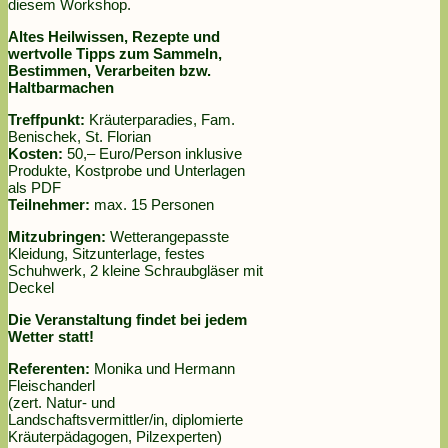
diesem Workshop.
Altes Heilwissen, Rezepte und
wertvolle Tipps zum Sammeln,
Bestimmen, Verarbeiten bzw.
Haltbarmachen
Treffpunkt:
Kräuterparadies, Fam.
Benischek, St. Florian
Kosten:
50,– Euro/Person inklusive
Produkte, Kostprobe und Unterlagen
als PDF
Teilnehmer:
max. 15 Personen
Mitzubringen:
Wetterangepasste
Kleidung, Sitzunterlage, festes
Schuhwerk, 2 kleine Schraubgläser mit
Deckel
Die Veranstaltung findet bei jedem
Wetter statt!
Referenten:
Monika und Hermann
Fleischanderl
(zert. Natur- und
Landschaftsvermittler/in, diplomierte
Kräuterpädagogen, Pilzexperten)