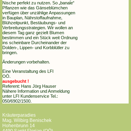
Nische perfekt zu nutzen. So „banale“
Pflanzen wie das Gänseblümchen
verfügen über unzählige Anpassungen
in Bauplan, Nährstoffaufnahme,
Blühzeitpunkt, Bestäubungs- und
Verbreitungsstrategien. Wir wollen an
diesem Tag ganz gezielt Blumen
bestimmen und ein Stück weit Ordnung
ins scheinbare Durcheinander der
Dolden-, Lippen- und Korbblütler zu
bringen.
Änderungen vorbehalten.
Eine Veranstaltung des LFI
OÖ.
ausgebucht !
Referent: Hans Jörg Hauser
Nähere Information und Anmeldung
unter LFI Kundenservice Tel.:
050/6902/1500.
Kräuterparadies
Mag. Wilbirg Benischek
Hohenbrunn 14
4490 Sankt Florian (OÖ)