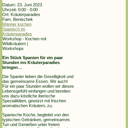
Datum:
23. Juni 2023
Uhrzeit:
0:00 - 0:00
Ort:
Kräuterparadies
Fam. Benischek
Männer kochen
Spanisch im
Kräuterparadies
Workshop - Kochen mit
Wildkräutern |
Workshops
Ein Stück Spanien für ein paar
Stunden ins Kräuterparadies
bringen…
Die Spanier lieben die Geselligkeit und
das gemeinsame Essen. Wir auch!
Für ein paar Stunden wollen wir dieses
Lebensgefühl einfangen und bereiten
uns dazu köstliche iberische
Spezialitäten, gewürzt mit frischen
aromatischen Kräutern, zu.
Spanische Küche, begleitet von den
typischen Getränken, gemeinsames
Tun und Genießen unter freiem