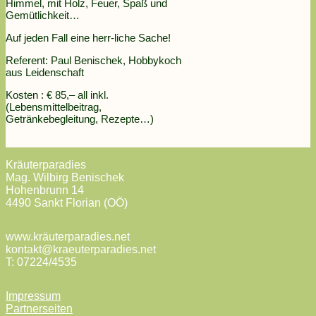
Himmel, mit Holz, Feuer, Spaß und
Gemütlichkeit…
Auf jeden Fall eine herr-liche Sache!
Referent: Paul Benischek, Hobbykoch
aus Leidenschaft
Kosten : € 85,– all inkl.
(Lebensmittelbeitrag,
Getränkebegleitung, Rezepte…)
Kräuterparadies
Mag. Wilbirg Benischek
Hohenbrunn 14
4490 Sankt Florian (OÖ)
www.kräuterparadies.net
kontakt@kraeuterparadies.net
T: 07224/4535
Impressum
Partnerseiten