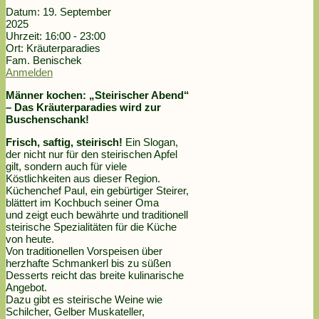
Datum:
19. September
2025
Uhrzeit:
16:00 - 23:00
Ort:
Kräuterparadies
Fam. Benischek
Anmelden
Männer kochen: „Steirischer Abend“
– Das Kräuterparadies wird zur
Buschenschank!
Frisch, saftig, steirisch!
Ein Slogan,
der nicht nur für den steirischen Apfel
gilt, sondern auch für viele
Köstlichkeiten aus dieser Region.
Küchenchef Paul, ein gebürtiger Steirer,
blättert im Kochbuch seiner Oma
und zeigt euch bewährte und traditionell
steirische Spezialitäten für die Küche
von heute.
Von traditionellen Vorspeisen über
herzhafte Schmankerl bis zu süßen
Desserts reicht das breite kulinarische
Angebot.
Dazu gibt es steirische Weine wie
Schilcher, Gelber Muskateller,