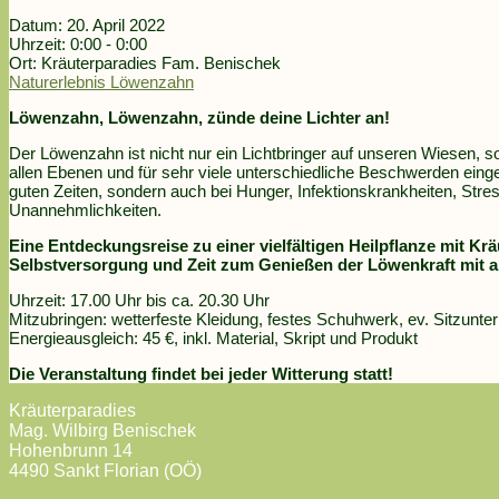
Datum:
20. April 2022
Uhrzeit:
0:00 - 0:00
Ort:
Kräuterparadies Fam. Benischek
Naturerlebnis Löwenzahn
Löwenzahn, Löwenzahn, zünde deine Lichter an!
Der Löwenzahn ist nicht nur ein Lichtbringer auf unseren Wiesen, so
allen Ebenen und für sehr viele unterschiedliche Beschwerden einges
guten Zeiten, sondern auch bei Hunger, Infektionskrankheiten, Stres
Unannehmlichkeiten.
Eine Entdeckungsreise zu einer vielfältigen Heilpflanze mit K
Selbstversorgung und Zeit zum Genießen der Löwenkraft mit all
Uhrzeit: 17.00 Uhr bis ca. 20.30 Uhr
Mitzubringen: wetterfeste Kleidung, festes Schuhwerk, ev. Sitzunter
Energieausgleich: 45 €, inkl. Material, Skript und Produkt
Die Veranstaltung findet bei jeder Witterung statt!
Kräuterparadies
Mag. Wilbirg Benischek
Hohenbrunn 14
4490 Sankt Florian (OÖ)