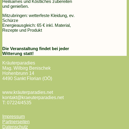
Heilsames und Köstliches zubereiten
und genießen.
Mitzubringen: wetterfeste Kleidung, ev.
Schürze
Energieausgleich: 65 € inkl. Material,
Rezepte und Produkt
Die Veranstaltung findet bei jeder
Witterung statt!
Kräuterparadies
Mag. Wilbirg Benischek
Hohenbrunn 14
4490 Sankt Florian (OÖ)
www.kräuterparadies.net
kontakt@kraeuterparadies.net
T: 07224/4535
Impressum
Partnerseiten
Datenschutz