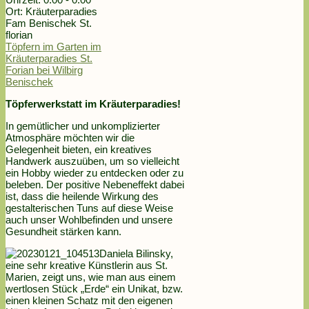
Ort:
Kräuterparadies
Fam Benischek St.
florian
Töpfern im Garten im
Kräuterparadies St.
Forian bei Wilbirg
Benischek
Töpferwerkstatt im Kräuterparadies!
In gemütlicher und unkomplizierter
Atmosphäre möchten wir die
Gelegenheit bieten, ein kreatives
Handwerk auszuüben, um so vielleicht
ein Hobby wieder zu entdecken oder zu
beleben. Der positive Nebeneffekt dabei
ist, dass die heilende Wirkung des
gestalterischen Tuns auf diese Weise
auch unser Wohlbefinden und unsere
Gesundheit stärken kann.
Daniela Bilinsky,
eine sehr kreative Künstlerin aus St.
Marien, zeigt uns, wie man aus einem
wertlosen Stück „Erde“ ein Unikat, bzw.
einen kleinen Schatz mit den eigenen