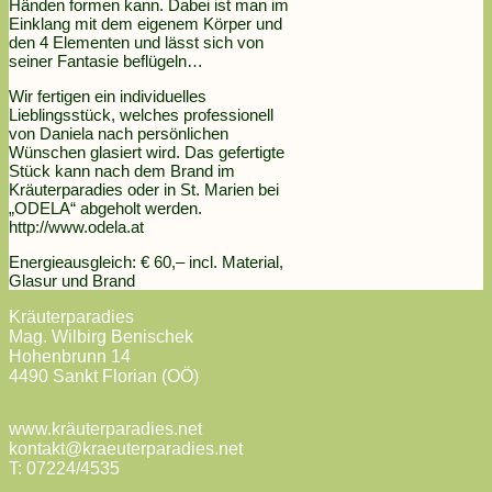
Händen formen kann. Dabei ist man im
Einklang mit dem eigenem Körper und
den 4 Elementen und lässt sich von
seiner Fantasie beflügeln…
Wir fertigen ein individuelles
Lieblingsstück, welches professionell
von Daniela nach persönlichen
Wünschen glasiert wird. Das gefertigte
Stück kann nach dem Brand im
Kräuterparadies oder in St. Marien bei
„ODELA“ abgeholt werden.
http://www.odela.at
Energieausgleich: € 60,– incl. Material,
Glasur und Brand
Kräuterparadies
Mag. Wilbirg Benischek
Hohenbrunn 14
4490 Sankt Florian (OÖ)
www.kräuterparadies.net
kontakt@kraeuterparadies.net
T: 07224/4535