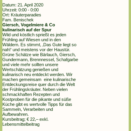
Datum:
21. April 2020
Uhrzeit:
0:00 - 0:00
Ort:
Kräuterparadies
Fam. Benischek
Giersch, Vogelmiere & Co
kulinarisch auf der Spur
Wild und köstlich sprießt es jeden
Frühling auf Wiesen und in den
Wäldern. Es stimmt, ‚Das Gute liegt so
nah!‘ und meistens vor der Haustür.
Grüne Schätze wie Bärlauch, Giersch,
Gundermann, Brennnessel, Schafgarbe
und viele mehr sollten unsere
Wertschätzung genießen und
kulinarisch neu entdeckt werden. Wir
machen gemeinsam eine kulinarische
Entdeckungsreise quer durch die Welt
der Frühlingskräuter. Neben vielen
schmackhaften Rezepten und
Kostproben für die pikante und süße
Küche gibt es wertvolle Tipps für das
Sammeln, Verarbeiten und
Aufbewahren.
Kursbeitrag; € 22,– exkl.
Lebensmittelbeitrag