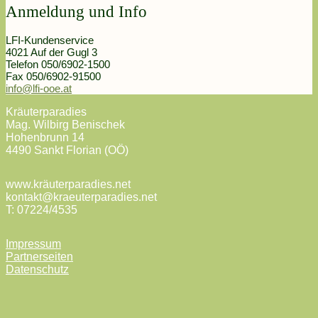
Anmeldung und Info
LFI-Kundenservice
4021 Auf der Gugl 3
Telefon 050/6902-1500
Fax 050/6902-91500
info@lfi-ooe.at
Kräuterparadies
Mag. Wilbirg Benischek
Hohenbrunn 14
4490 Sankt Florian (OÖ)
www.kräuterparadies.net
kontakt@kraeuterparadies.net
T: 07224/4535
Impressum
Partnerseiten
Datenschutz