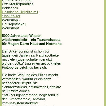
Ort:
Kräuterparadies
Benischek
Heimische Heilpilze mit
Sissi Kaiser
Workshop -
Hausapotheke |
Workshops
5000 Jahre altes Wissen
wiederentdeckt – ein Tausendsassa
für Magen-Darm-Haut und Hormone
Der Birkenporling ist schon vor
tausenden Jahren als Naturapotheke
mit vielen Eigenschaften genutzt
worden: „Ötzi“ trug einen getrockneten
Piptoporus betulinus bei sich.
Die breite Wirkung des Pilzes macht
verständlich, warum er ein ganz
besonderer Heilpilz ist:
Schmerzstillend, antibakteriell, effektiv
bei Pilzinfektionen,
entzündungshemmend, begleitend in
der Tumortherapie, antiviral,
immunsystemstärkend,