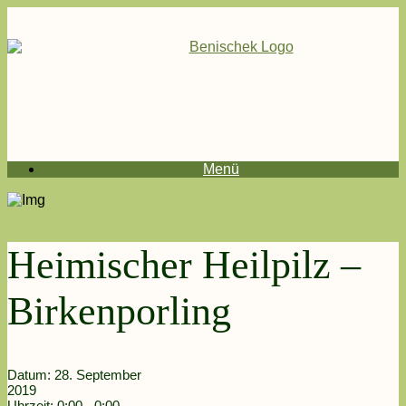
Menü
Heimischer Heilpilz –
Birkenporling
Datum:
28. September
2019
Uhrzeit:
0:00 - 0:00