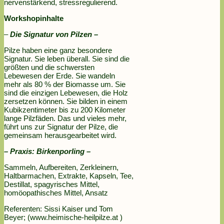
nervenstärkend, stressregulierend.
Workshopinhalte
–
Die Signatur von Pilzen –
Pilze haben eine ganz besondere
Signatur. Sie leben überall. Sie sind die
größten und die schwersten
Lebewesen der Erde. Sie wandeln
mehr als 80 % der Biomasse um. Sie
sind die einzigen Lebewesen, die Holz
zersetzen können. Sie bilden in einem
Kubikzentimeter bis zu 200 Kilometer
lange Pilzfäden. Das und vieles mehr,
führt uns zur Signatur der Pilze, die
gemeinsam herausgearbeitet wird.
– Praxis: Birkenporling –
Sammeln, Aufbereiten, Zerkleinern,
Haltbarmachen, Extrakte, Kapseln, Tee,
Destillat, spagyrisches Mittel,
homöopathisches Mittel, Ansatz
Referenten: Sissi Kaiser und Tom
Beyer; (www.heimische-heilpilze.at )