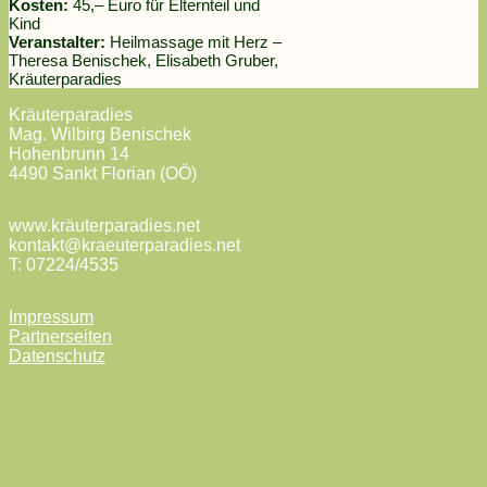
Kosten:
45,– Euro für Elternteil und
Kind
Veranstalter:
Heilmassage mit Herz –
Theresa Benischek, Elisabeth Gruber,
Kräuterparadies
Kräuterparadies
Mag. Wilbirg Benischek
Hohenbrunn 14
4490 Sankt Florian (OÖ)
www.kräuterparadies.net
kontakt@kraeuterparadies.net
T: 07224/4535
Impressum
Partnerseiten
Datenschutz