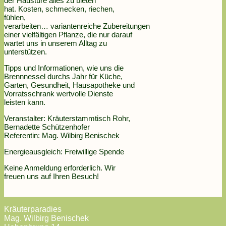
der Haustüre alles zu bieten
hat. Kosten, schmecken, riechen,
fühlen,
verarbeiten… variantenreiche Zubereitungen
einer vielfältigen Pflanze, die nur darauf
wartet uns in unserem Alltag zu
unterstützen.
Tipps und Informationen, wie uns die
Brennnessel durchs Jahr für Küche,
Garten, Gesundheit, Hausapotheke und
Vorratsschrank wertvolle Dienste
leisten kann.
Veranstalter: Kräuterstammtisch Rohr,
Bernadette Schützenhofer
Referentin: Mag. Wilbirg Benischek
Energieausgleich: Freiwillige Spende
Keine Anmeldung erforderlich. Wir
freuen uns auf Ihren Besuch!
Kräuterparadies
Mag. Wilbirg Benischek