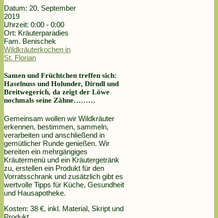
Datum:
20. September
2019
Uhrzeit:
0:00 - 0:00
Ort:
Kräuterparadies
Fam. Benischek
Wildkräuterkochen in
St. Florian
Samen und Früchtchen treffen sich:
Haselnuss und Holunder, Dirndl und
Breitwegerich, da zeigt der Löwe
nochmals seine Zähne………
Gemeinsam wollen wir Wildkräuter
erkennen, bestimmen, sammeln,
verarbeiten und anschließend in
gemütlicher Runde genießen. Wir
bereiten ein mehrgängiges
Kräutermenü und ein Kräutergetränk
zu, erstellen ein Produkt für den
Vorratsschrank und zusätzlich gibt es
wertvolle Tipps für Küche, Gesundheit
und Hausapotheke.
Kosten: 38 €, inkl. Material, Skript und
Produkt